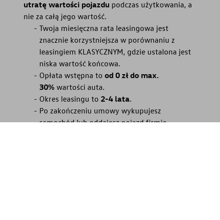
utratę wartości pojazdu
podczas użytkowania, a
nie za całą jego wartość.
Twoja miesięczna rata leasingowa jest
znacznie korzystniejsza w porównaniu z
leasingiem KLASYCZNYM, gdzie ustalona jest
niska wartość końcowa.
Opłata wstępna to
od 0 zł do max.
30%
wartości auta.
Okres leasingu to
2-4 lata
.
LinkedIn
Facebook
Instagram
Po zakończeniu umowy wykupujesz
samochód lub oddajesz pojazd firmie
leasingowej, co pozwala Ci zaoszczędzić czas,
poświęcany na samodzielne sprzedanie
samochodu na rynku wtórnym.
Oblicz ratę