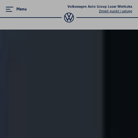
Volkswagen Auto Group Luzar Wieliczka
Menu
Zmień punkt i usługę
Zamknij menu
Strona główna
Promocje i aktualności
Modele osobowe
Mapa i kontakt
Serwis
Konfigurator jazdy próbnej