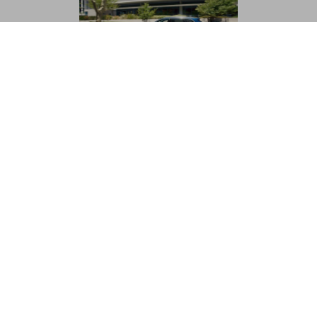
cyfrowa
Łączność:
łączność z Twoim
Volkswagenem
Oferowane przez