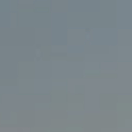
Nowy T-Roc
Nowy Tayron
Touareg
Polo
Modele sportowe
ID.4
ID.5
ID.7
ID.7 Tourer
Golf GTI Edition 50