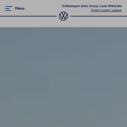
Volkswagen Auto Group Luzar Wieliczka
Menu
Zmień punkt i usługę
Poznaj modele
Tiguan
Passat
T-Cross
Golf
Taigo
T-Roc